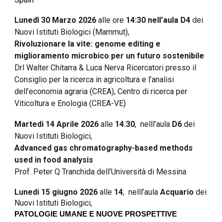
Lunedì
30 Marzo 2026
alle ore
14:30 nell’aula D4
dei
Nuovi Istituti Biologici (Mammut),
Rivoluzionare la vite: genome editing e
miglioramento microbico per un futuro sostenibile
Drl Walter Chitarra & Luca Nerva Ricercatori presso il
Consiglio per la ricerca in agricoltura e l’analisi
dell’economia agraria (CREA), Centro di ricerca per
Viticoltura e Enologia (CREA-VE)
Martedi 14 Aprile 2026
alle
14.30
, nelll’aula
D6
dei
Nuovi Istituti Biologici,
Advanced gas chromatography-based methods
used in food analysis
Prof. Peter Q Tranchida dell’Università di Messina
Lunedi 15 giugno
2026
alle
1
4
, nelll’aula
Acquario
dei
Nuovi Istituti Biologici,
PATOLOGIE UMANE E NUOVE PROSPETTIVE